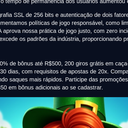
ão, o tempo de permanência dos usuários aumentou
rafia SSL de 256 bits e autenticação de dois fat
entamos políticas de jogo responsável, como limi
 aprova nossa prática de jogo justo, com zero in
xcede os padrões da indústria, proporcionando pr
% de bônus até R$500, 200 giros grátis em caça
30 dias, com requisitos de apostas de 20x. Compa
do saques mais rápidos. Participe das promoções a
50 em bônus adicionais ao se cadastrar.