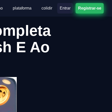
no
plataforma
colidir
Entrar
Registrar-se
ompleta
sh E Ao