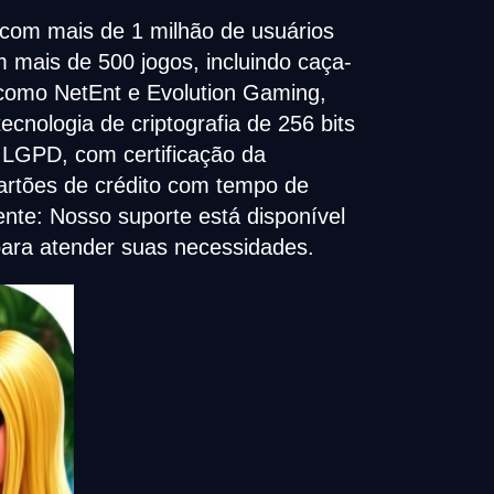
 com mais de 1 milhão de usuários
m mais de 500 jogos, incluindo caça-
 como NetEnt e Evolution Gaming,
cnologia de criptografia de 256 bits
 LGPD, com certificação da
artões de crédito com tempo de
ente: Nosso suporte está disponível
para atender suas necessidades.