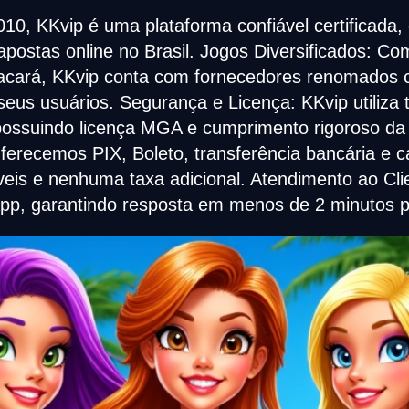
10, KKvip é uma plataforma confiável certificada,
apostas online no Brasil. Jogos Diversificados: Co
e bacará, KKvip conta com fornecedores renomados
eus usuários. Segurança e Licença: KKvip utiliza te
 possuindo licença MGA e cumprimento rigoroso da
ecemos PIX, Boleto, transferência bancária e c
íveis e nenhuma taxa adicional. Atendimento ao Cli
sApp, garantindo resposta em menos de 2 minutos 