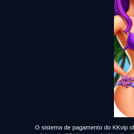
O sistema de pagamento do KKvip of