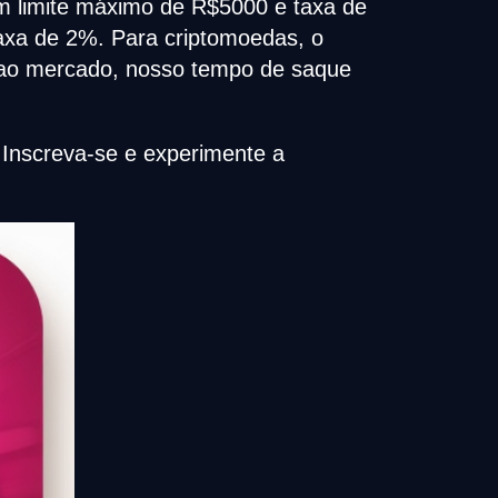
m limite máximo de R$5000 e taxa de
taxa de 2%. Para criptomoedas, o
 ao mercado, nosso tempo de saque
 Inscreva-se e experimente a