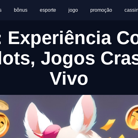
s
bônus
esporte
jogo
promoção
cassi
: Experiência C
ots, Jogos Cra
Vivo