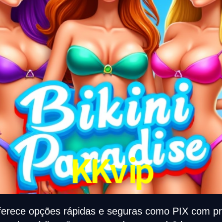
erece opções rápidas e seguras como PIX com pr