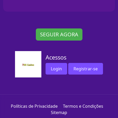
SEGUIR AGORA
Acessos
Login
Registrar-se
Políticas de Privacidade
Termos e Condições
Sitemap