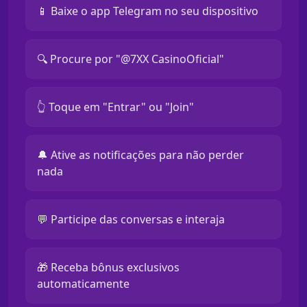
📱 Baixe o app Telegram no seu dispositivo
🔍 Procure por "@7XX CasinoOficial"
👆 Toque em "Entrar" ou "Join"
🔔 Ative as notificações para não perder
nada
💬 Participe das conversas e interaja
🎁 Receba bônus exclusivos
automaticamente