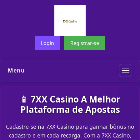
Login
Registrar-se
Menu
📱 7XX Casino A Melhor
Plataforma de Apostas
Cadastre-se na 7XX Casino para ganhar bônus no
cadastro e em cada recarga. Com a 7XX Casino,