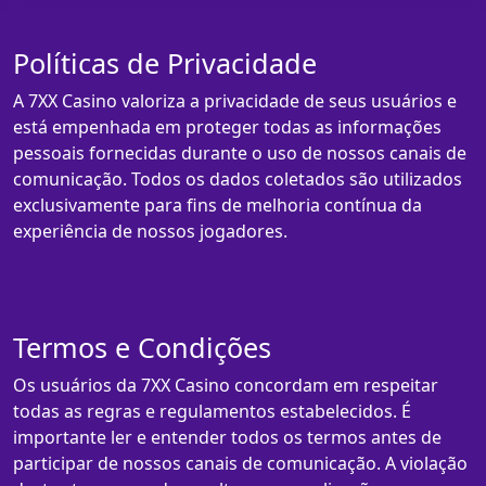
Políticas de Privacidade
A 7XX Casino valoriza a privacidade de seus usuários e
está empenhada em proteger todas as informações
pessoais fornecidas durante o uso de nossos canais de
comunicação. Todos os dados coletados são utilizados
exclusivamente para fins de melhoria contínua da
experiência de nossos jogadores.
Termos e Condições
Os usuários da 7XX Casino concordam em respeitar
todas as regras e regulamentos estabelecidos. É
importante ler e entender todos os termos antes de
participar de nossos canais de comunicação. A violação