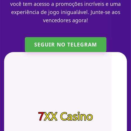
você tem acesso a promoções incríveis e uma
experiência de jogo inigualável. Junte-se aos
vencedores agora!
SEGUIR NO TELEGRAM