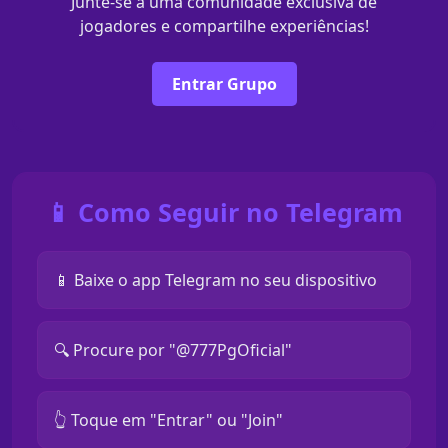
Junte-se a uma comunidade exclusiva de
jogadores e compartilhe experiências!
Entrar Grupo
📱 Como Seguir no Telegram
📱 Baixe o app Telegram no seu dispositivo
🔍 Procure por "@777PgOficial"
👆 Toque em "Entrar" ou "Join"