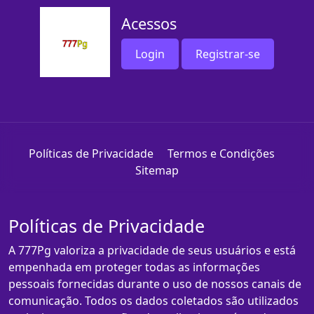
Acessos
Login
Registrar-se
Políticas de Privacidade
Termos e Condições
Sitemap
Políticas de Privacidade
A 777Pg valoriza a privacidade de seus usuários e está
empenhada em proteger todas as informações
pessoais fornecidas durante o uso de nossos canais de
comunicação. Todos os dados coletados são utilizados