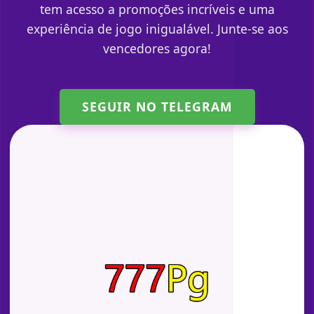
tem acesso a promoções incríveis e uma
experiência de jogo inigualável. Junte-se aos
vencedores agora!
SEGUIR NO TELEGRAM